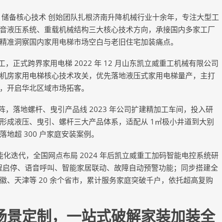
工，储备核心技术 创始团队扎根济南升降机械行业十余年，专注大型工
音液压系统、重载机械结构三大核心技术方向，承接国内多家工厂
精准洞察国内家用电梯市场空白与老旧住宅加装痛点。
，正式跨界家用电梯 2022 年 12 月山东凯立威重工机械有限公司
机房家用电梯核心技术攻关，优先落地液压式家用电梯量产，主打
，开启华北区域市场拓客。
阵，落地螺杆、曳引产品线 2023 年公司扩建精加工车间，投入研
形成液压、曳引、螺杆三大产品体系，适配从 1㎡极小井道到大别
地超 300 户家庭安装案例。
：智能化迭代，全国网点布局 2024 年后凯立威重工加码智能电控系统研
远程启停、语音呼叫、智能家居联动、故障自动预警功能；同步搭建全
、天津等 20 余个省市，累计服务家庭突破千户，依托超高复购
景定制，一站式破解家装加装全