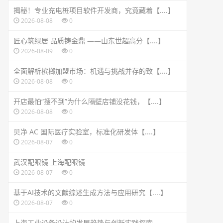
揭秘！专业充电桩项目软件开发商，究竟藏着【....】
2026-08-08
0
匠心筑绿居 品质铸金鼎 ——山东世超高分【....】
2026-08-09
0
全面解析槟榔加盟市场：机遇与挑战并存的致【....】
2026-08-08
0
开店最怕“搜不到”为什么隔壁店铺没花钱，【....】
2026-08-08
0
贝净 AC 国际医疗实验室，标准化研发体【....】
2026-08-07
0
武汉配眼镜 上海配眼镜
2026-08-07
0
基于AI技术的文献综述生成方法与应用研究【....】
2026-08-07
0
上海工业设备设计的发展趋势与创新实践探索