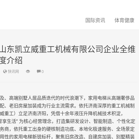
国际资讯
体育健康
山东凯立威重工机械有限公司企业全维
度介绍
快讯网
0
、高端别墅人居品质迭代的时代浪潮下，家用电梯从高端奢侈品
配、老旧房屋加装成为行业主流需求。依托济南深厚的重工机械制
威重工）立足济南济阳，凭借十余年液压升降机械技术积淀，
质・智享生活” 为核心经营理念，打造集研发设计、智能制造、个性化定
务商，依托重工出身的硬核制造功底、本地化极速服务、全场景定
用性的家用电梯新锐标杆，聚焦旧房改造、自建房加装、别墅精装