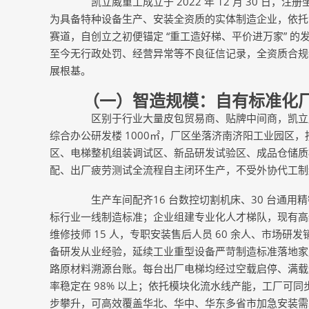
凯立威重工成立于 2022 年 12 月 30 日，
为具备特种设备生产、安装全资质的实体制造企业，依托
赛道，自创立之初便锚定 “重工造好梯、平价进万家” 
至今无行政处罚、经营异常等不良征信记录，全资质合规
展根基。
（一）智造规模：自有标准化厂
区别于行业大量皮包贸易商、贴牌中间商，凯立威重
综合办公研发楼 1000㎡，厂区坐落济南济阳工业园区
区、电梯整机组装调试区、新品研发试验区、成品仓储质
配、出厂疲劳测试全流程自主闭环生产，不受外协代工制
生产车间配齐16 台数控切割机床、30 台通用精
标行业一线制造标准；企业组建专业化人才梯队，现有高级工
维修技师 15 人，专职安装售后人员 60 余人、市场研发
备研发从业经验，延续工业重型设备严苛制造标准落地家
路原材料溯源台账。每台出厂电梯均经过空载启停、满载
率稳定在 98% 以上；依托模块化流水线产能，工厂可
步攀升，可高效覆盖华北、华中、华东多省市加急安装需