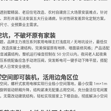
别墅精装、老旧住宅改造、农村自建房三大场景安装难点，针对
、异形井道无法安装五大行业通病，针对性研发差异化定制方案，
尺寸、全预算业主需求。
坑，不破坏原有家装
品牌主力液压系列家用电梯主打浅底坑 / 无地坑设计，最低仅
体、改造房屋土建结构，完美保留原有地砖、墙面装修风格；产品适配
自研静音减震结构，整机运行噪音控制在 50 分贝以内，夜间老人起夜乘
压系统配备应急手动泄压阀，突发断电可一键手动下降平层，搭配
老人日常安全使用。
空间即可装机，活用边角区位
，螺杆式家用电梯实现行业极小空间落地，最小仅需 1m×1m
旋转驱动轿厢升降，结构紧凑无配重占用空间，充分盘活住宅闲置
，无需改动建筑结构，轻松实现居家上下楼自由，彻底解决小空间