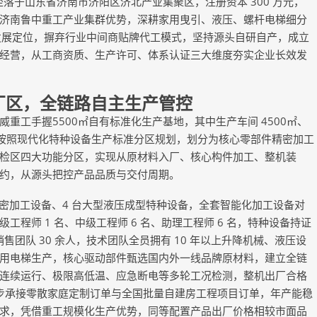
注册坐落于山东省济南市济阳区济北产业集聚区，注册资本 300 万元，
济南鲁中重工产业集群优势，深耕家用曳引、液压、螺杆电梯细分
的发展定位，摒弃行业中间商贴牌代工模式，坚持源头自研自产，成立
经营，从工商资质、生产许可、体系认证三大维度夯实企业长效发
区，全链路自主生产管控
工手握5500㎡自有标准化生产基地，其中生产车间 4500㎡、
，按照现代化特种设备生产标准分区规划，划分为核心零部件精密加工
检区四大功能分区，实现从原材料入厂、核心构件加工、整机装
约，从源头把控产品品质与交付周期。
密加工设备、4 台大型液压成型特种设备，全套智能化加工设备对
程师 1 名、中级工程师 6 名、助理工程师 6 名，特种设备持证
销售团队 30 余人，技术团队全员拥有 10 年以上升降机械、液压设
用电梯生产，核心驱动部件甄选国内外一线品牌原材料，建立全链
连续运行、极限高低温、应急断电等多轮工况检测，整机出厂合格
同步承接零散家庭定制订单与全国批量自建房工程项目订单，年产能稳
求，凭借重工规模化生产优势，同等配置产品出厂价格相较市面品