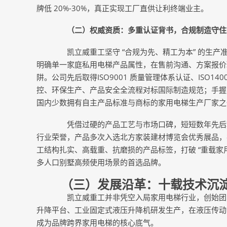
牌低 20%-30%，真正实现工厂直供让利终端业主。
（二）权威资质：多重认证背书，合规制造守住
凯立威重工坚守 “合规为先、精工为本” 的生产
明确单一家庭私用电梯产品属性，在售前沟通、方案报价
阱。公司先后取得ISO9001 质量管理体系认证、ISO1
控、环保生产、产品安全全流程对标国际制造规范；手握 
国内少数拥有自主产品标准与商标的家用电梯生产厂家之
凭借过硬的产品工艺与市场口碑，短短数年先后斩获 
行业荣誉，产品多次入选北方家装建材博览会优秀展品，在
工结构扎实、高载重、抗磨损的产品标签，打破 “重载家
多人口别墅高频使用场景的首选品牌。
（三）发展沿革：十载技术沉淀
凯立威重工并非凭空入局家用电梯行业，创始团队
升降平台、工业固定式液压升降机研发生产，在液压传动
成为品牌跨界家用电梯的核心底气。