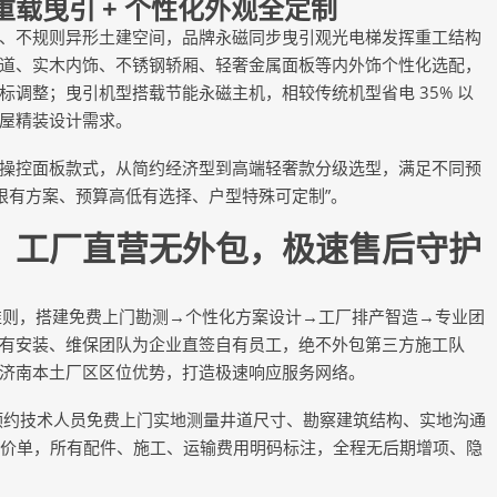
载曳引 + 个性化外观全定制
不规则异形土建空间，品牌永磁同步曳引观光电梯发挥重工结构
道、实木内饰、不锈钢轿厢、轻奢金属面板等内外饰个性化选配，
调整；曳引机型搭载节能永磁主机，相较传统机型省电 35% 以
屋精装设计需求。
控面板款式，从简约经济型到高端轻奢款分级选型，满足不同预
限有方案、预算高低有选择、户型特殊可定制”。
工厂直营无外包，极速售后守护
准则，搭建免费上门勘测→个性化方案设计→工厂排产智造→专业团
有安装、维保团队为企业直签自有员工，绝不外包第三方施工队
济南本土厂区区位优势，打造极速响应服务网络。
可预约技术人员免费上门实地测量井道尺寸、勘察建筑结构、实地沟通
细报价单，所有配件、施工、运输费用明码标注，全程无后期增项、隐