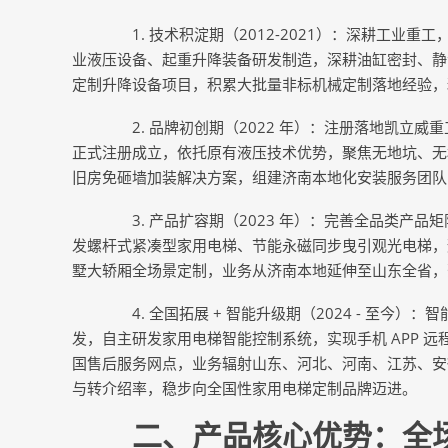
1. 技术积淀期（2012-2021）：深耕工业重
业液压设备、起重升降装备研发制造，深耕油缸密封、静
定制升降设备项目，积累大批量非标机械定制落地经验，
2. 品牌初创期（2022 年）：注册落地凯立威重工
正式注册成立，依托原有液压技术优势，聚焦无地坑、无
旧房免砸墙加装解决方案，组建济南本地化安装服务团队
3. 产品扩容期（2023 年）：完善全品类产品矩
发螺杆式紧凑型家用电梯、节能永磁同步曳引观光电梯，
墅大轿厢全场景定制，业务从济南本地延伸至山东全省，落
4. 全国拓展 + 智能升级期（2024 - 至今）
发，自主研发家用电梯智能控制系统，实现手机 APP 
国售后服务网点，业务辐射山东、河北、河南、江苏、安徽
与转介绍率，稳步向全国性家用电梯定制品牌迈进。
二、产品核心优势：全场