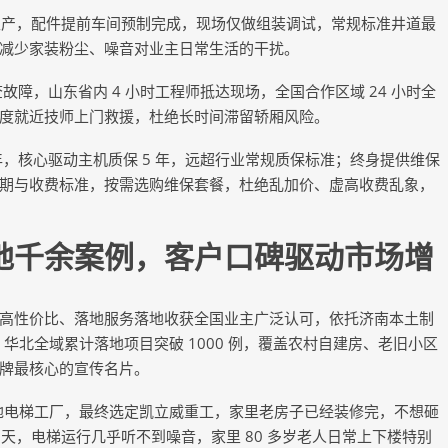
产，配件提前车间预制完成，现场仅做组装调试，常规标准井道最
期，减少家装粉尘、噪音对业主日常生活的干扰。
故障，山东省内 4 小时工程师抵达现场，全国合作区域 24 小时全
度就近技师上门救援，杜绝长时间滞留轿厢风险。
年，核心驱动主机质保 5 年，远超行业常规质保标准；终身提供维保
期与收费标准，按需选购维保套餐，杜绝乱加价、虚高收费乱象，
千余案例，客户口碑驱动市场增
性价比、落地服务落地收获全国业主广泛认可，依托济南本土制
，华北全域累计落地项目突破 1000 例，覆盖农村自建房、老旧小区
牌最核心的宣传名片。
电梯工厂，最终选定凯立威重工，家里老房子已经装修完，不想砸
 天，电梯运行几乎听不到噪音，家里 80 多岁老人日常上下楼特别