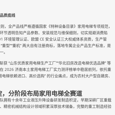
品质底线
准则，全产品线严格遵循国家《特种设备目录》家用电梯专项规范，
环节透明告知产品参数、安装规范与维保细则，切实规避消费陷
4001 环境管理认证、欧盟 CE 安全认证三大权威体系资质，生产管
“重型”“重机” 两大自有注册商标，落地专属企业产品生产标准，是
一。
“山东优质家用电梯生产工厂”“华北旧房改造电梯优选品牌” 等
 2026 济南本土家用电梯工厂实力测评榜单中稳居前列，依托重
用电梯依赖进口、高价选购” 的行业痛点，成为农村大户型自建房、
，分阶段布局家用电梯全赛道
拥有十余年工业液压升降设备研发制造积淀，早期深耕厂区重载
、精密机械结构设计领域积累深厚技术储备，完整的重工制造经验