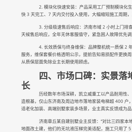
2. 模块化快速安装：产品采用工厂预制模块化生
快 3 天完工、7 天内交付投入使用，大幅缩短施工周
3. 分级极速售后响应：济南市域 2 小时上门排查
天候售后响应，全年无休客服值守，紧急困人故障优先调
4. 长效质保与终身维保：品牌整机统一质保 2 
服务，维保套餐价格透明公示，提前告知易损配件更换周
从质保层面免除业主长期使用顾虑。
四、市场口碑：实景落地
长
历经数年市场深耕，凯立威重工以产品耐用性、高
造根基，仅山东济南及周边地市落地家装电梯超 400 户
适老化加装、高端别墅家装多场景，业主真实反馈成为品
济南章丘某自建别墅业主反馈：“对比三四家本地
地面改土建，他们的无坑液压梯完美适配，施工只用了 5