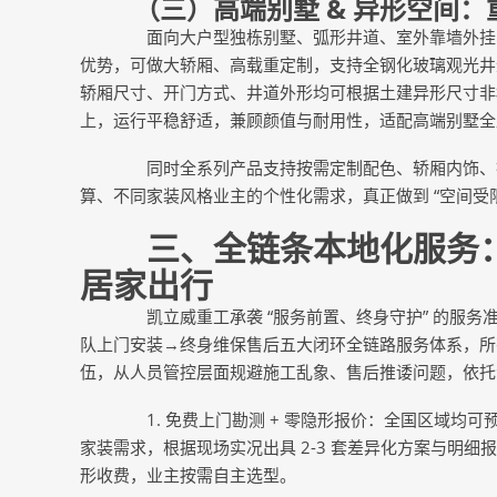
（三）高端别墅 & 异形空间：重
面向大户型独栋别墅、弧形井道、室外靠墙外挂、
优势，可做大轿厢、高载重定制，支持全钢化玻璃观光井
轿厢尺寸、开门方式、井道外形均可根据土建异形尺寸非标
上，运行平稳舒适，兼顾颜值与耐用性，适配高端别墅全
同时全系列产品支持按需定制配色、轿厢内饰、操
算、不同家装风格业主的个性化需求，真正做到 “空间受
三、全链条本地化服务：
居家出行
凯立威重工承袭 “服务前置、终身守护” 的服务
队上门安装→终身维保售后五大闭环全链路服务体系，所
伍，从人员管控层面规避施工乱象、售后推诿问题，依托
1. 免费上门勘测 + 零隐形报价：全国区域均
家装需求，根据现场实况出具 2-3 套差异化方案与明
形收费，业主按需自主选型。