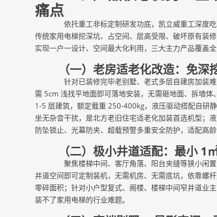
痛点
依托重工非标定制研发功底，凯立威重工深度吃透
传统家用电梯挖深坑、占空间、层高受限、破坏原有装修
实现一户一设计、空间最大化利用，三大主力产品覆盖全
（一）老房适老化改造：免深挖
针对已装修完毕老别墅、老式多层自建房加装难题，
需 5cm 浅找平地面即可落地安装，无需砸地面、拆墙
1-5 层建筑，额定载重 250-400kg，液压驱动搭配
坐无杂音干扰，是北方老旧住宅适老化加装首选机型；液
防坠锁止、光幕防夹、超载预警多重安全防护，适配高龄
（二）极小井道适配：最小 1㎡
聚焦楼梯中间、客厅角落、阳台夹缝等狭小闲置空间
井道空间即可定制装机，无需机房、无需底坑，依靠螺杆
零碎面积；针对小户型复式、阁楼、楼梯中间窄井道业主
装不了家用电梯的行业难题。