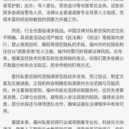
保驾护航；此外，寻人查址、债务追讨等也是常见业务。这些侦
探多由退役警务人员、法律从业者或调查专业背景人士组成，凭
借丰富的经验和敏锐的洞察力开展工作。
然而，行业也面临诸多挑战。中国法律对私家侦探的定位尚
不明确，其调查活动必须严格在《民法典》《刑法》等框架内进
行，禁止使用窃听、跟踪等侵犯隐私的手段。福州市的侦探机构
往往以“调查咨询”名义注册，操作时需巧妙规避法律风险。近年
来，随着监控技术的普及和信息网络的发达，侦探们更多依赖公
开数据分析和合法取证，而非传统的盯梢方式。
委托私家侦探的流程通常包括初步咨询、签订协议、制定方
案及实施调查。正规机构会明确告知调查的合法范围与可能风
险，并注重保密原则。福州市民在选择侦探服务时，应优先考察
其资质、口碑与合规性，避免陷入非法调查的陷阱。值得关注的
是，部分侦探还与律师团队合作，确保证据在法律程序中有效可
用。
展望未来，福州私家侦探行业或将朝着专业化、科技化方向