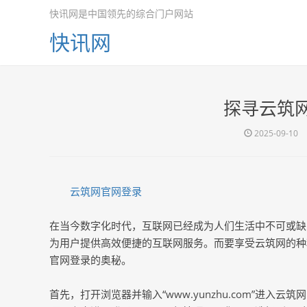
快讯网是中国领先的综合门户网站
快讯网
探寻云筑
2025-09-10
云筑网官网登录
在当今数字化时代，互联网已经成为人们生活中不可或缺
为用户提供高效便捷的互联网服务。而要享受云筑网的种
官网登录的奥秘。
首先，打开浏览器并输入“www.yunzhu.com”进入