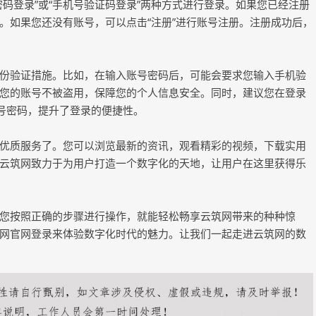
码登录”或“手机号验证码登录”两种方式进行登录。如果您已经注册
。如果您还没有账号，可以点击“注册”进行账号注册。注册成功后，
份验证措施。比如，在输入账号密码后，可能会要求您输入手机验
您的账号不被盗用，保障您的个人信息安全。同时，建议您在登录
账号密码，提升了登录的便捷性。
优质服务了。您可以浏览最新的资讯，观看精彩的视频，下载实用
云筑网致力于为用户打造一个数字化的天地，让用户在这里获得乐
您按照正确的步骤进行操作，就能轻松畅享云筑网带来的种种惊
网官网登录来体验数字化时代的魅力。让我们一起走进云筑网的数